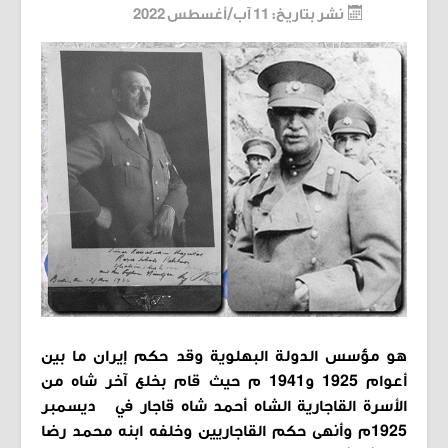
فاميليا
نشر بتاريخ: 11 آب/أغسطس 2022
كلينيك
تابوو
نيوز
ترافل
فلاش باك
ستايل
بالهنا
علي لساني
المزيد
من نحن
هو مؤسس الدولة البهلوية وقد حكم إيران ما بين
راسلونا
أعوام 1925 و1941 م حيث قام بخلع آخر شاه من
الأسرة القاجارية الشاه أحمد شاه قاجار في ديسمبر
1925م وأنهى حكم القاجاريين وخلفه ابنه محمد رضا