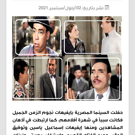
نشر بتاريخ: 02 أيلول/سبتمبر 2021
حفلت السينما المصرية بإيفيهات نجوم الزمن الجميل
فكانت سبباً في شهرة أفلامهم، كما ارتبطت في أذهان
المشاهدين ومنها إيفيهات إسماعيل ياسين وتوفيق