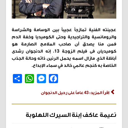
عجينته الفنية تمازجاً عجيباً بين الوسامة والشراسة
والرومانسية والتراجيدية وحتى الكوميديا وخفة الدم
فمن منا يصدق أن صاحب الملامح الصارمة هو
كوميديان فى فيلم الزوجة 13، إنه الدنجوان رشدى
أباظة الذي مازال اسمه يحمل الرنين ذاته وحالة الجذب
الخاصة به كنجم عالمي خالد في سماء الإبداع.
Share
WhatsApp
Messenger
Facebook
اِقرأ المزيد: 43 عاماً على رحيل الدنجوان
نعيمة عاكف إبنة السيرك اللهلوبة