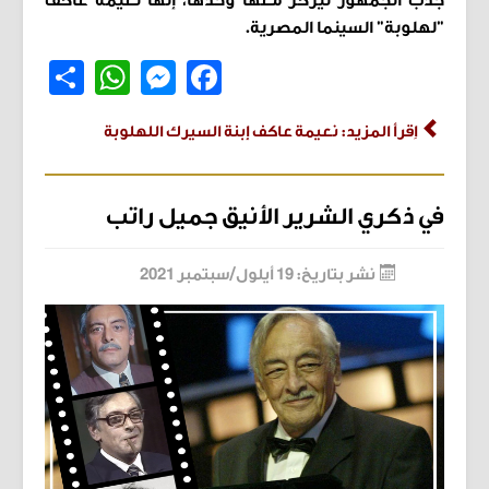
جذب الجمهور ليركز معها وحدها، إنها نعيمة عاكف
"لهلوبة" السينما المصرية.
Share
WhatsApp
Messenger
Facebook
اِقرأ المزيد: نعيمة عاكف إبنة السيرك اللهلوبة
في ذكري الشرير الأنيق جميل راتب
نشر بتاريخ: 19 أيلول/سبتمبر 2021