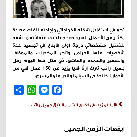
نجح في استغلال شكله الخواجاتي وإجادته للغات عديدة
بكثير من الأعمال الفنية فقد جعلت منه ثقافته وعشقه
للتمثيل مشخصاتي درجة أولى فأبدع في تجسيد عدة
شخصيات منها الحرامي وتاجر المخدرات والموظف
والسفير والعمدة والعاشق، في مثل هذا اليوم رحل
جميل راتب تاركً إرثًا فنيًا يزيد عن 150 عمل فني من
الأدوار الخالدة في السينما والدراما والمسرح.
Share
WhatsApp
Messenger
Facebook
اِقرأ المزيد: في ذكري الشرير الأنيق جميل راتب
أيفهات الزمن الجميل