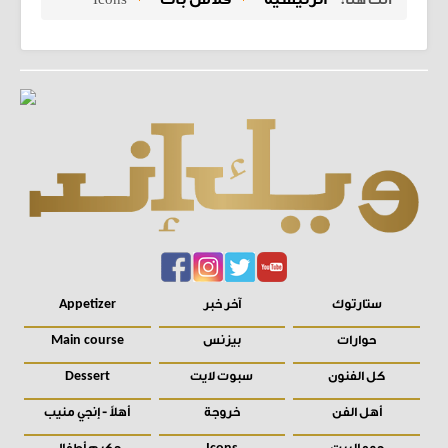
ستارتوك
آخر خبر
Appetizer
حوارات
بيزنس
Main course
كل الفنون
سبوت لايت
Dessert
أهل الفن
خروجة
أهلاً - إنجي منيب