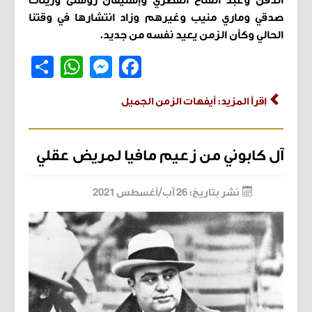
الدقن وعبد الفتاح القصري وإستيفان روستى وزينات
صدقي وماري منيب وغيرهم وزاد انتشارها في وقتنا
الحالي وكأن الزمن يعيد نفسه من جديد.
Share
WhatsApp
Messenger
Facebook
اِقرأ المزيد: أيفهات الزمن الجميل
آل كابوني من زعيم مافيا لمريض عقلي
نشر بتاريخ: 26 آب/أغسطس 2021