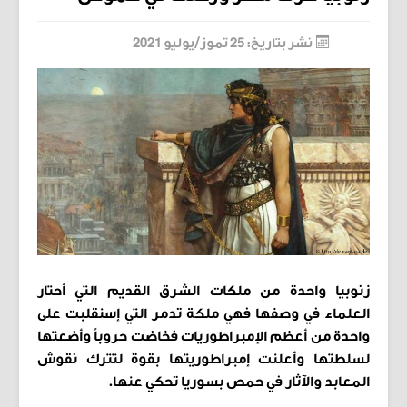
نشر بتاريخ: 25 تموز/يوليو 2021
زنوبيا واحدة من ملكات الشرق القديم التي أحتار
العلماء في وصفها فهي ملكة تدمر التي إسنقلبت على
واحدة من أعظم الإمبراطوريات فخاضت حروباً وأضعتها
لسلطتها وأعلنت إمبراطوريتها بقوة لتترك نقوش
المعابد والآثار في حمص بسوريا تحكي عنها.