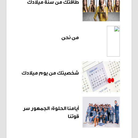
طاقتك من سنة ميلادك
من نحن
شخصيتك من يوم ميلادك
أيامنا الحلوة: الجمهور سر
قوتنا