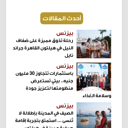
أحدث المقالات
بيزنس
رحلة تذوق مميزة على ضفاف
النيل في هيلتون القاهرة جراند
نايل
بيزنس
باستثمارات تتجاوز 30 مليون
جنيه.. بيتي تستعرض
منظومتها لتعزيز جودة
وسلامة الغذاء
بيزنس
الصيف في المدينة بإطلالة لا
تُنسى ... استمتع بتجربة إقامة
صيفية مميزة في هيلتون