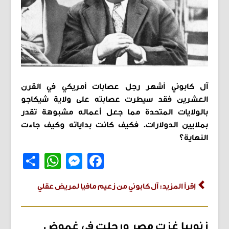
آل كابوني أشهر رجل عصابات أمريكي في القرن
العشرين فقد سيطرت عصابته على ولاية شيكاجو
بالولايات المتحدة مما جعل أعماله مشبوهة تقدر
بملايين الدولارات. فكيف كانت بداياته وكيف جاءت
النهاية؟
Share
WhatsApp
Messenger
Facebook
اِقرأ المزيد: آل كابوني من زعيم مافيا لمريض عقلي
زنوبيا غزت مصر ورحلت في غموض