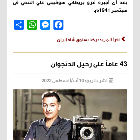
بعد أن أجبره غزو بريطاني سوفييتي علي التنحي في
سبتمبر 1941م.
Share
WhatsApp
Messenger
Facebook
اِقرأ المزيد: رضا بهلوي شاه إيران
43 عاماً على رحيل الدنجوان
نشر بتاريخ: 10 آب/أغسطس 2022