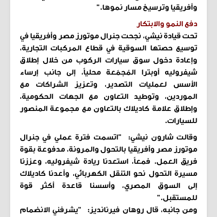
وأفريقيا وترسيخ مسار نموها."
دفع النمو والابتكار
تحت قيادة نيشي، نجحت جنرال موتورز مصر وأفريقيا في
توسيع حصتها السوقية في قطاع المركبات التجارية،
وإعادة دخول سوق سيارات الركوب من خلال إطلاق
شيفروليه أوبترا المُجمّعة محلياً، إلى جانب إرساء
الأسس لعمليات التصدير، وتعزيز الشراكات مع
الموردين، وتوطيد التعاون مع الجهات الحكومية،
وإطلاق علامة كاديلاك بالتعاون مع مجموعة المنصور
للسيارات.
وقالت شارون نيشي:
"اتسمت فترة عملي في جنرال
موتورز مصر وأفريقيا بالتحول والمرونة، مدفوعة بقوة
فريق العمل. فمعاً، استعدنا ريادة شيفروليه، وعززنا
مسيرة التحول نحو التنقل الكهربائي، وأعدنا كاديلاك
إلى السوق المصري، وأسسنا قاعدة أكثر قوة
للمستقبل."
ومن جانبه، قال روهان فيرنانديز:
"يشرفني الانضمام