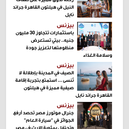
النيل في هيلتون القاهرة جراند
نايل
بيزنس
باستثمارات تتجاوز 30 مليون
جنيه.. بيتي تستعرض
منظومتها لتعزيز جودة
وسلامة الغذاء
بيزنس
الصيف في المدينة بإطلالة لا
تُنسى ... استمتع بتجربة إقامة
صيفية مميزة في هيلتون
القاهرة جراند نايل
بيزنس
جنرال موتورز مصر تحصد أرفع
الجوائز في "سيارة العام"
وتحتفل بمئوية الإرث في مصر