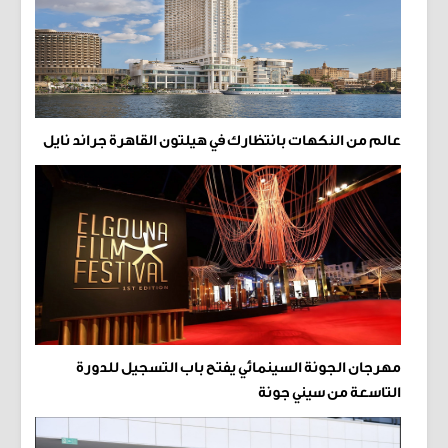
عالم من النكهات بانتظارك في هيلتون القاهرة جراند نايل
مهرجان الجونة السينمائي يفتح باب التسجيل للدورة
التاسعة من سيني جونة