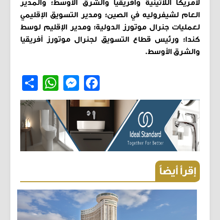
لأمريكا اللاتينية وأفريقيا والشرق الأوسط؛ والمدير
العام لشيفروليه في الصين؛ ومدير التسويق الإقليمي
لعمليات جنرال موتورز الدولية؛ ومدير الإقليم لوسط
كندا؛ ورئيس قطاع التسويق لجنرال موتورز أفريقيا
والشرق الأوسط.
Share
WhatsApp
Messenger
Facebook
إقرأ أيضاً