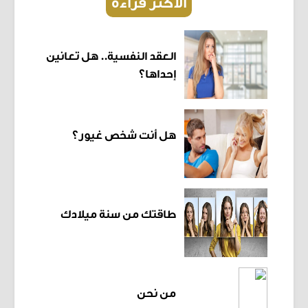
الأكثر قراءة
العقد النفسية.. هل تعانين
إحداها؟
هل أنت شخص غيور؟
طاقتك من سنة ميلادك
من نحن