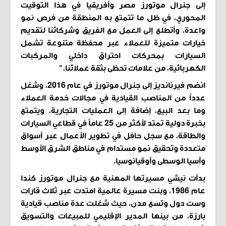
إلى جنرال موتورز مصر وأفريقيا في هذا التوقيت
المحوري، في ظل ما تتمتع به المنطقة من فرص نمو
واعدة. وأتطلع إلى العمل مع الفريق وشركائنا لتقديم
خيارات متميزة للعملاء عبر محفظة متنوعة تشمل
السيارات بمحركات احتراق داخلي والمركبات
الكهربائية، من علامات تحظى بثقة عملائنا."
انضم فيرنانديز إلى جنرال موتورز في عام 2016، وشغل
عدداً من المناصب القيادية في مجالات خدمة العملاء
وما بعد البيع، إضافة إلى العمليات التجارية. ويتمتع
بخبرة دولية تمتد لأكثر من 25 عاماً في قطاعي السيارات
والطاقة، مع سجل حافل في تطوير الأعمال عبر أسواق
متعددة وتحقيق نمو مستدام في مناطق الشرق الأوسط
وآسيا الوسطى وأوقيانوسيا.
بدأت نيشي مسيرتها المهنية مع جنرال موتورز كندا
عام 1986، وبنت مسيرة عالمية امتدت عبر ثلاث قارات
وست دول وتسع مدن، حيث شغلت عدة مناصب قيادية
بارزة، من بينها المدير الإقليمي للمبيعات والتسويق