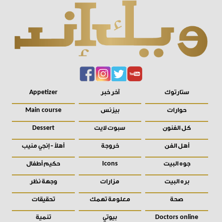
ستارتوك
آخر خبر
Appetizer
حوارات
بيزنس
Main course
كل الفنون
سبوت لايت
Dessert
أهل الفن
خروجة
أهلاً - إنجي منيب
جوه البيت
حكيم أطفال
Icons
بره البيت
مزارات
وجهة نظر
صحة
معلومة تهمك
تحقيقات
بيوتي
تنمية
Doctors online