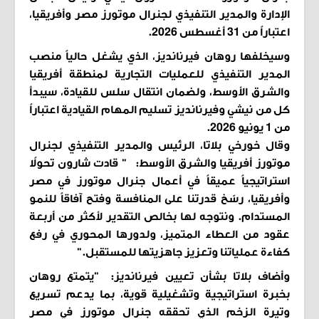
الإدارة والمدير التنفيذي لجنرال موتورز مصر وأفريقيا،
اعتباراً من 31 أغسطس 2026.
وسيخلفها روهان فيرنانديز، الذي يشغل حالياً منصب
المدير التنفيذي للعمليات التجارية لمنطقة أفريقيا
والشرق الأوسط، ولضمان انتقال سلس للقيادة، سيبدأ
كل من نيشي وفيرنانديز تسليم المهام القيادية اعتباراً
من 1 يونيو 2026.
وقال خورخي بلاتا، الرئيس والمدير التنفيذي لجنرال
موتورز أفريقيا والشرق الأوسط:
" قادت شارون تحولاً
استراتيجياً عميقاً في أعمال جنرال موتورز في مصر
وأفريقيا، رسّخ قدرتنا على المنافسة وفتح آفاقاً للنمو
المستدام. ونتوجه لها بخالص التقدير لأكثر من أربعة
عقود من العطاء المتميز، ولدورها المحوري في رفع
كفاءة عملياتنا وتعزيز جاهزيتها للمستقبل."
وأضاف بلاتا بشأن تعيين فيرنانديز:
"يتمتع روهان
بخبرة استراتيجية وتشغيلية قوية، بما يدعم تسريع
وتيرة الزخم الذي تحققه جنرال موتورز في مصر